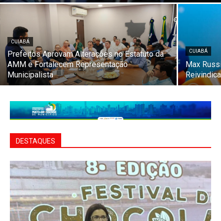
CUIABÁ
CUIABÁ
Prefeitos Aprovam Alterações no Estatuto da
AMM e Fortalecem Representação
Max Russi
Municipalista
Reivindic
DESTAQUES