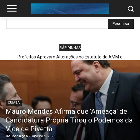
Pesquisa
RÁPIDINHAS
Max Russi Nega Disputa ao Governo de MT e Reivindica Vaga de
Vice para o Podemos
CUIABÁ
Mauro Mendes Afirma que ‘Ameaça’ de
Candidatura Própria Tirou o Podemos da
Vice de Pivetta
Da Redação
-
agosto 5, 2026