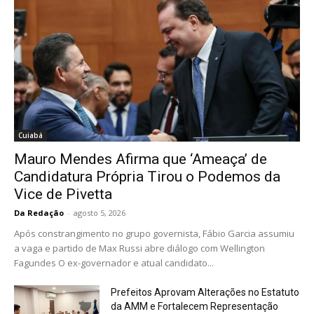
Cuiabá
Mauro Mendes Afirma que ‘Ameaça’ de
Candidatura Própria Tirou o Podemos da
Vice de Pivetta
Da Redação
-
agosto 5, 2026
Após constrangimento no grupo governista, Fábio Garcia assumiu
a vaga e partido de Max Russi abre diálogo com Wellington
Fagundes O ex-governador e atual candidato...
Prefeitos Aprovam Alterações no Estatuto
da AMM e Fortalecem Representação