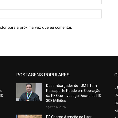
mail:*
Site:
ador para a próxima vez que eu comentar.
POSTAGENS POPULARES
C
Desembargador do TJMT Tem
E
ão
Passaporte Retido em Operação
De
R$
da PF Que Investiga Desvio de R$
308 Milhões
D
agosto 6, 2026
M
PF Chama Atenção ao Usar