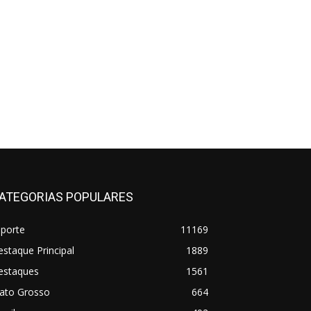
ATEGORIAS POPULARES
sporte
11169
staque Principal
1889
estaques
1561
ato Grosso
664