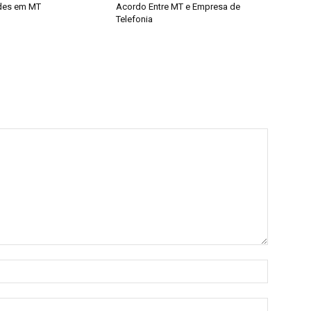
udes em MT
Acordo Entre MT e Empresa de
Telefonia
Nome:*
E-