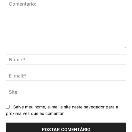
Comentário:
No
E-
mai
Sit
Salve meu nome, e-mail e site neste navegador para a
próxima vez que eu comentar.