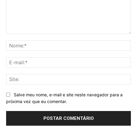
Comentário:
No
E-
mai
Sit
Salve meu nome, e-mail e site neste navegador para a
próxima vez que eu comentar.