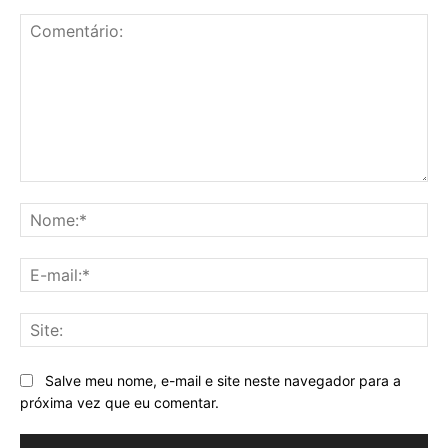
Comentário:
No
E-
mai
Sit
Salve meu nome, e-mail e site neste navegador para a
próxima vez que eu comentar.