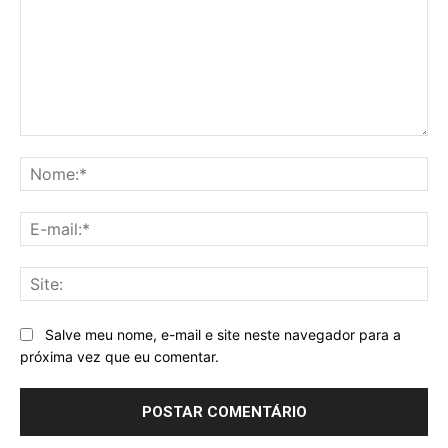
Comentário:
No
E-
mai
Sit
Salve meu nome, e-mail e site neste navegador para a
próxima vez que eu comentar.