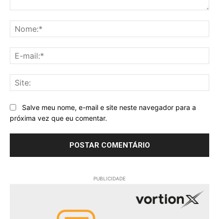
Comentário:
No
E-
mai
Sit
Salve meu nome, e-mail e site neste navegador para a
próxima vez que eu comentar.
PUBLICIDADE