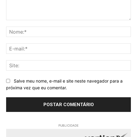
Comentário:
No
E-
mai
Sit
Salve meu nome, e-mail e site neste navegador para a
próxima vez que eu comentar.
PUBLICIDADE