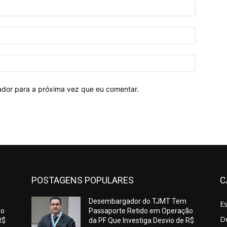
Nome:*
E-
mail:*
Site:
ador para a próxima vez que eu comentar.
POSTAGENS POPULARES
C
Desembargador do TJMT Tem
E
ão
Passaporte Retido em Operação
De
R$
da PF Que Investiga Desvio de R$