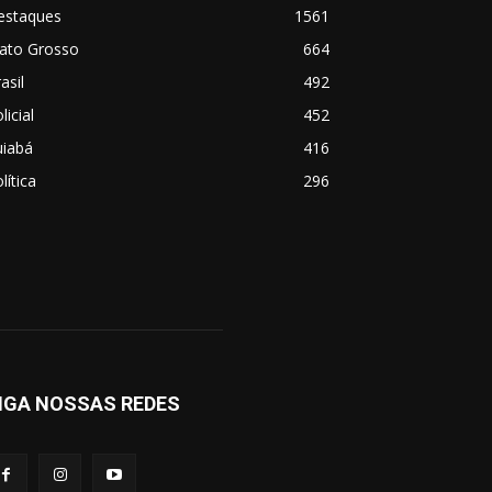
estaques
1561
ato Grosso
664
asil
492
licial
452
uiabá
416
lítica
296
IGA NOSSAS REDES