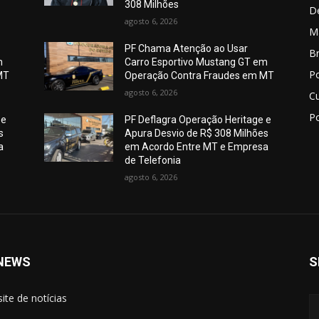
308 Milhões
D
agosto 6, 2026
M
PF Chama Atenção ao Usar
Br
m
Carro Esportivo Mustang GT em
Po
MT
Operação Contra Fraudes em MT
agosto 6, 2026
C
Po
 e
PF Deflagra Operação Heritage e
s
Apura Desvio de R$ 308 Milhões
a
em Acordo Entre MT e Empresa
de Telefonia
agosto 6, 2026
NEWS
S
site de notícias