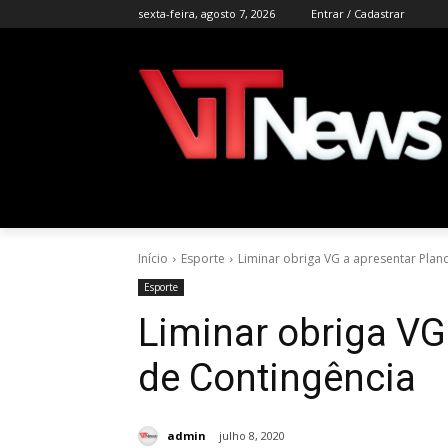
sexta-feira, agosto 7, 2026
Entrar / Cadastrar
Início
Esporte
Liminar obriga VG a apresentar Plan
Esporte
Liminar obriga VG
de Contingência
admin
julho 8, 2020