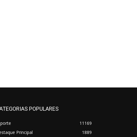
ATEGORIAS POPULARES
sporte
11169
staque Principal
1889