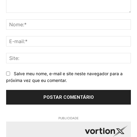
Comentário:
No
E-
mai
Sit
Salve meu nome, e-mail e site neste navegador para a
próxima vez que eu comentar.
PUBLICIDADE