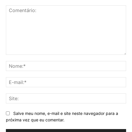
Comentário:
No
E-
mai
Sit
Salve meu nome, e-mail e site neste navegador para a
próxima vez que eu comentar.