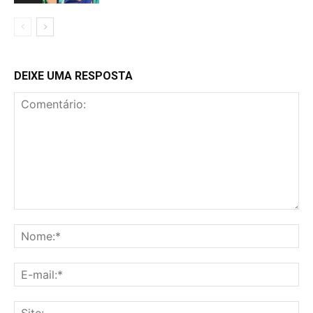
DEIXE UMA RESPOSTA
Comentário:
No
E-
mai
Sit