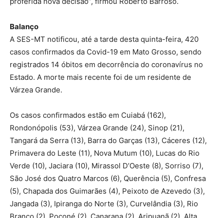
proferida nova decisão”, firmou Roberto Barroso.
Balanço
A SES-MT notificou, até a tarde desta quinta-feira, 420
casos confirmados da Covid-19 em Mato Grosso, sendo
registrados 14 óbitos em decorrência do coronavírus no
Estado. A morte mais recente foi de um residente de
Várzea Grande.
Os casos confirmados estão em Cuiabá (162),
Rondonópolis (53), Várzea Grande (24), Sinop (21),
Tangará da Serra (13), Barra do Garças (13), Cáceres (12),
Primavera do Leste (11), Nova Mutum (10), Lucas do Rio
Verde (10), Jaciara (10), Mirassol D’Oeste (8), Sorriso (7),
São José dos Quatro Marcos (6), Querência (5), Confresa
(5), Chapada dos Guimarães (4), Peixoto de Azevedo (3),
Jangada (3), Ipiranga do Norte (3), Curvelândia (3), Rio
Branco (2), Poconé (2), Canarana (2), Aripuanã (2), Alta