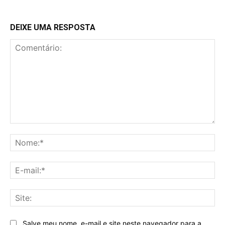
DEIXE UMA RESPOSTA
Comentário:
No
E-
mai
Sit
Salve meu nome, e-mail e site neste navegador para a