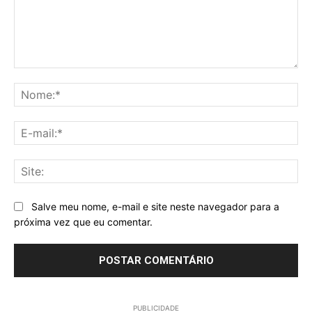
Comentário:
No
E-
mai
Sit
Salve meu nome, e-mail e site neste navegador para a
próxima vez que eu comentar.
PUBLICIDADE