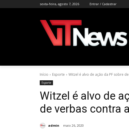
sexta-feira, agosto 7, 2026
Entrar / Cadastrar
Início
Esporte
Witzel é alvo de ação da PF sobre de
Esporte
Witzel é alvo de 
de verbas contra 
admin
maio 26, 2020