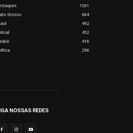
estaques
1561
ato Grosso
664
asil
492
licial
452
uiabá
416
lítica
296
IGA NOSSAS REDES