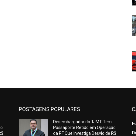
POSTAGENS POPULARES
C
Desembargador do TJMT Tem
E
ão
Passaporte Retido em Operação
De
R$
da PF Que Investiga Desvio de R$