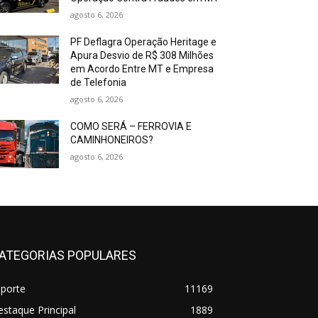
agosto 6, 2026
PF Deflagra Operação Heritage e
Apura Desvio de R$ 308 Milhões
em Acordo Entre MT e Empresa
de Telefonia
agosto 6, 2026
COMO SERÁ – FERROVIA E
CAMINHONEIROS?
agosto 6, 2026
ATEGORIAS POPULARES
sporte
11169
staque Principal
1889