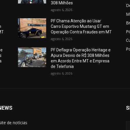
308 Milhões
D
agosto 6, 2026
M
PF Chama Atenção ao Usar
Br
m
Carro Esportivo Mustang GT em
Po
MT
Operação Contra Fraudes em MT
agosto 6, 2026
C
Po
 e
PF Deflagra Operação Heritage e
s
Apura Desvio de R$ 308 Milhões
a
em Acordo Entre MT e Empresa
de Telefonia
agosto 6, 2026
NEWS
S
site de notícias