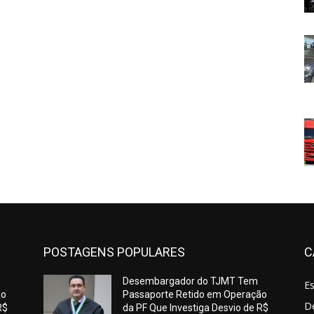
POSTAGENS POPULARES
C
Desembargador do TJMT Tem
E
ão
Passaporte Retido em Operação
De
R$
da PF Que Investiga Desvio de R$