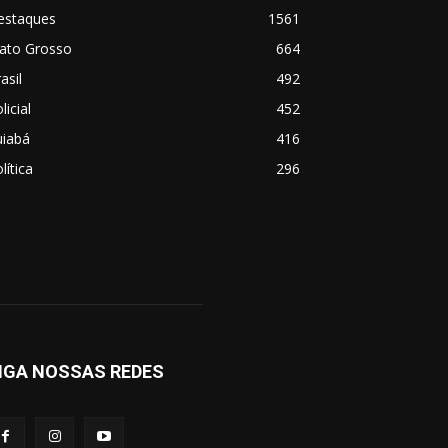
estaques
1561
ato Grosso
664
asil
492
licial
452
uiabá
416
lítica
296
IGA NOSSAS REDES