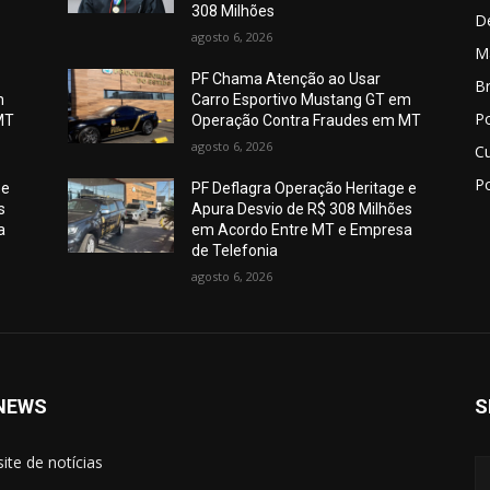
308 Milhões
D
agosto 6, 2026
M
PF Chama Atenção ao Usar
Br
m
Carro Esportivo Mustang GT em
Po
MT
Operação Contra Fraudes em MT
agosto 6, 2026
C
Po
 e
PF Deflagra Operação Heritage e
s
Apura Desvio de R$ 308 Milhões
a
em Acordo Entre MT e Empresa
de Telefonia
agosto 6, 2026
NEWS
S
site de notícias