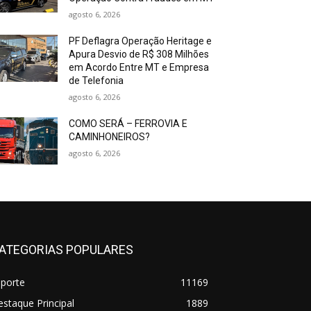
agosto 6, 2026
PF Deflagra Operação Heritage e
Apura Desvio de R$ 308 Milhões
em Acordo Entre MT e Empresa
de Telefonia
agosto 6, 2026
COMO SERÁ – FERROVIA E
CAMINHONEIROS?
agosto 6, 2026
ATEGORIAS POPULARES
sporte
11169
staque Principal
1889