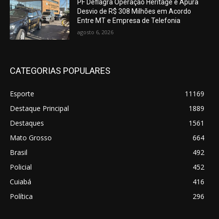
PF Deflagra Operação Heritage e Apura
Desvio de R$ 308 Milhões em Acordo
Entre MT e Empresa de Telefonia
agosto 6, 2026
CATEGORIAS POPULARES
Esporte
11169
Destaque Principal
1889
Destaques
1561
Mato Grosso
664
Brasil
492
Policial
452
Cuiabá
416
Política
296