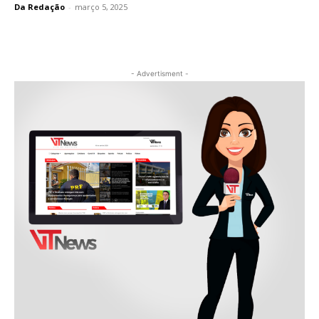
Da Redação
-
março 5, 2025
- Advertisment -