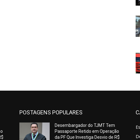
POSTAGENS POPULARES
C
Desembargador do TJMT Tem
E
ão
Passaporte Retido em Operação
De
R$
da PF Que Investiga Desvio de R$