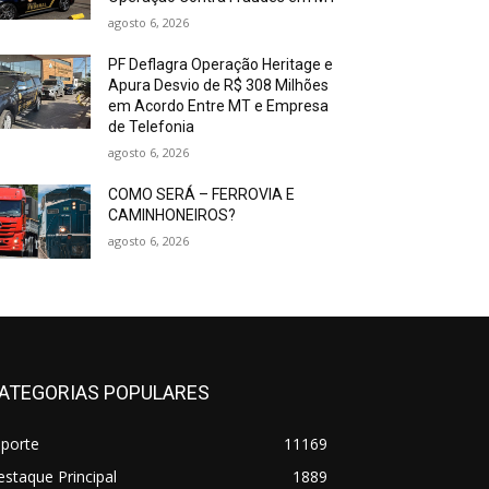
agosto 6, 2026
PF Deflagra Operação Heritage e
Apura Desvio de R$ 308 Milhões
em Acordo Entre MT e Empresa
de Telefonia
agosto 6, 2026
COMO SERÁ – FERROVIA E
CAMINHONEIROS?
agosto 6, 2026
ATEGORIAS POPULARES
sporte
11169
staque Principal
1889