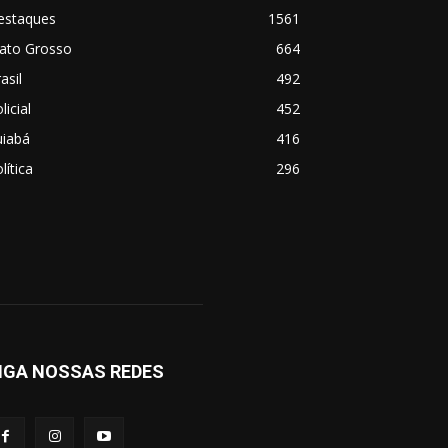
estaques
1561
ato Grosso
664
asil
492
licial
452
uiabá
416
lítica
296
IGA NOSSAS REDES