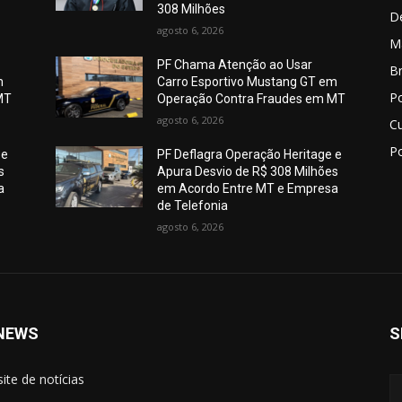
308 Milhões
D
agosto 6, 2026
M
PF Chama Atenção ao Usar
Br
m
Carro Esportivo Mustang GT em
Po
MT
Operação Contra Fraudes em MT
agosto 6, 2026
C
Po
 e
PF Deflagra Operação Heritage e
s
Apura Desvio de R$ 308 Milhões
a
em Acordo Entre MT e Empresa
de Telefonia
agosto 6, 2026
NEWS
S
site de notícias