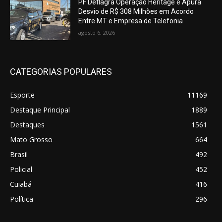
PF Deflagra Operação Heritage e Apura
Desvio de R$ 308 Milhões em Acordo
Entre MT e Empresa de Telefonia
agosto 6, 2026
CATEGORIAS POPULARES
Esporte
11169
Destaque Principal
1889
Destaques
1561
Mato Grosso
664
Brasil
492
Policial
452
Cuiabá
416
Política
296