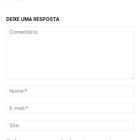
DEIXE UMA RESPOSTA
Comentário:
No
E-
mai
Sit