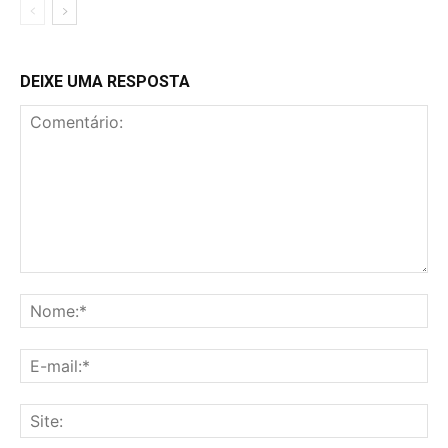
DEIXE UMA RESPOSTA
Comentário:
No
E-
mai
Sit