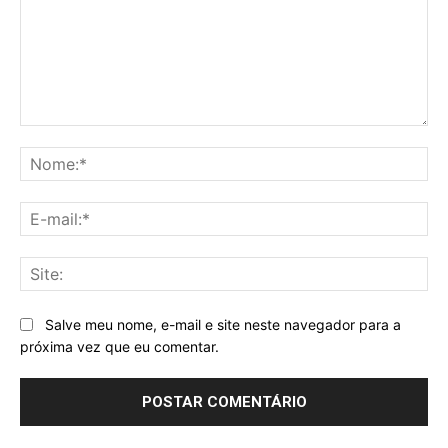
Comentário:
No
E-
mai
Sit
Salve meu nome, e-mail e site neste navegador para a
próxima vez que eu comentar.