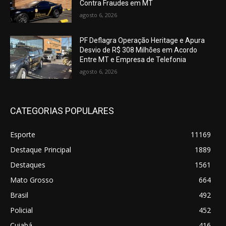
Contra Fraudes em MT
agosto 6, 2026
PF Deflagra Operação Heritage e Apura
Desvio de R$ 308 Milhões em Acordo
Entre MT e Empresa de Telefonia
agosto 6, 2026
CATEGORIAS POPULARES
Esporte
11169
Destaque Principal
1889
Destaques
1561
Mato Grosso
664
Brasil
492
Policial
452
Cuiabá
416