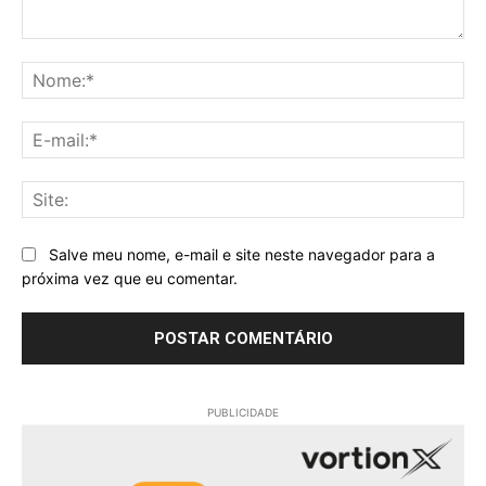
Comentário:
No
E-
mai
Sit
Salve meu nome, e-mail e site neste navegador para a
próxima vez que eu comentar.
PUBLICIDADE