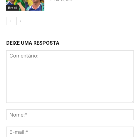
Brasil
DEIXE UMA RESPOSTA
Comentário:
No
E-
mai