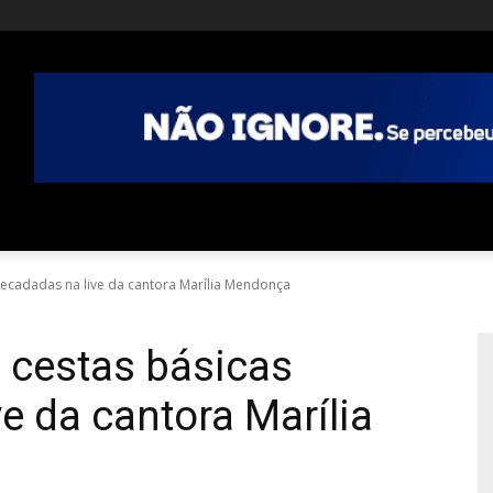
ecadadas na live da cantora Marília Mendonça
cestas básicas
e da cantora Marília