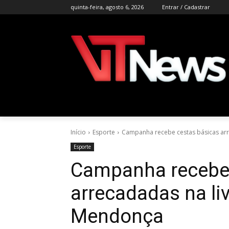
quinta-feira, agosto 6, 2026
Entrar / Cadastrar
Início
Esporte
Campanha recebe cestas básicas arr
Esporte
Campanha recebe 
arrecadadas na liv
Mendonça