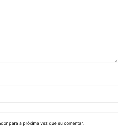
Nome:*
E-
mail:*
Site:
ador para a próxima vez que eu comentar.