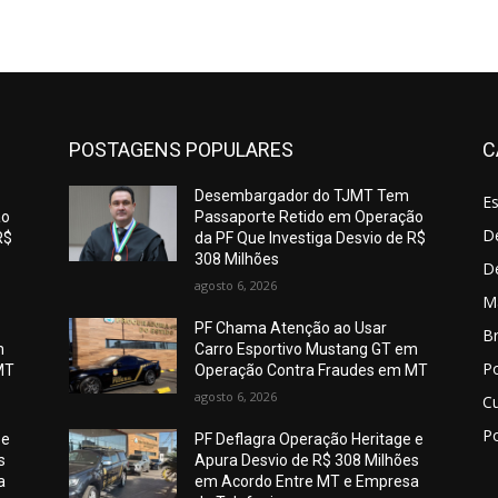
POSTAGENS POPULARES
C
Desembargador do TJMT Tem
E
ão
Passaporte Retido em Operação
De
R$
da PF Que Investiga Desvio de R$
308 Milhões
D
agosto 6, 2026
M
PF Chama Atenção ao Usar
Br
m
Carro Esportivo Mustang GT em
Po
MT
Operação Contra Fraudes em MT
agosto 6, 2026
C
Po
 e
PF Deflagra Operação Heritage e
s
Apura Desvio de R$ 308 Milhões
a
em Acordo Entre MT e Empresa