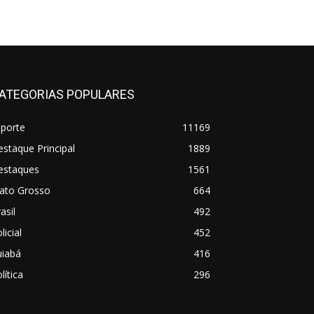
ATEGORIAS POPULARES
sporte
11169
staque Principal
1889
estaques
1561
ato Grosso
664
asil
492
licial
452
uiabá
416
lítica
296