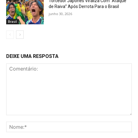
Torcedor Japonês Viraliza Com “Ataque
de Raiva” Após Derrota Para o Brasil
junho 30, 2026
Brasil
DEIXE UMA RESPOSTA
Comentário:
No