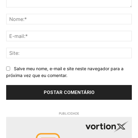
Comentário:
No
E-
mai
Sit
Salve meu nome, e-mail e site neste navegador para a
próxima vez que eu comentar.
PUBLICIDADE