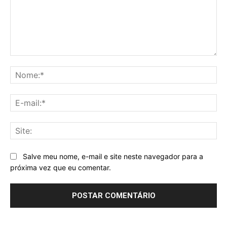
Comentário:
No
E-
mai
Sit
Salve meu nome, e-mail e site neste navegador para a
próxima vez que eu comentar.