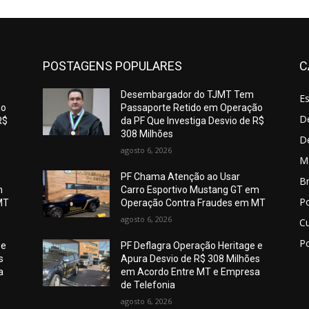
POSTAGENS POPULARES
C
Desembargador do TJMT Tem
E
ão
Passaporte Retido em Operação
De
R$
da PF Que Investiga Desvio de R$
308 Milhões
D
agosto 6, 2026
M
PF Chama Atenção ao Usar
Br
m
Carro Esportivo Mustang GT em
Po
MT
Operação Contra Fraudes em MT
agosto 6, 2026
C
Po
 e
PF Deflagra Operação Heritage e
s
Apura Desvio de R$ 308 Milhões
a
em Acordo Entre MT e Empresa
de Telefonia
agosto 6, 2026