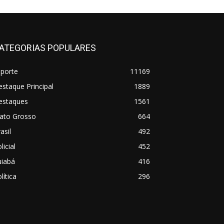
ATEGORIAS POPULARES
sporte
11169
staque Principal
1889
estaques
1561
ato Grosso
664
asil
492
licial
452
uiabá
416
lítica
296