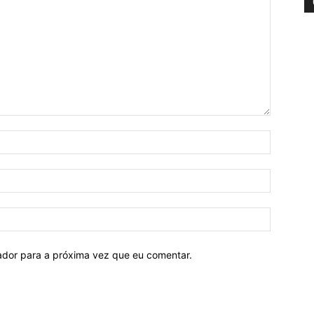
Nome:*
E-
mail:*
Site:
ador para a próxima vez que eu comentar.