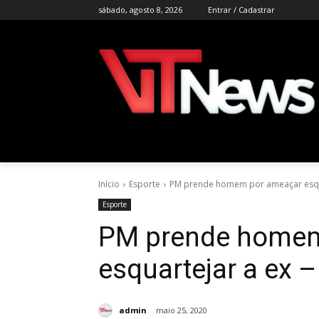
sábado, agosto 8, 2026
Entrar / Cadastrar
Início
Esporte
PM prende homem por ameaçar esqua
Esporte
PM prende homem
esquartejar a ex 
admin
maio 25, 2020