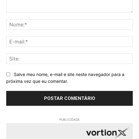
Comentário:
No
E-
mai
Sit
Salve meu nome, e-mail e site neste navegador para a
próxima vez que eu comentar.
PUBLICIDADE