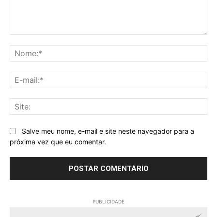
Comentário:
No
E-
mai
Sit
Salve meu nome, e-mail e site neste navegador para a
próxima vez que eu comentar.
PUBLICIDADE