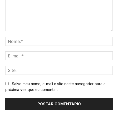
Comentário:
No
E-
mai
Sit
Salve meu nome, e-mail e site neste navegador para a
próxima vez que eu comentar.