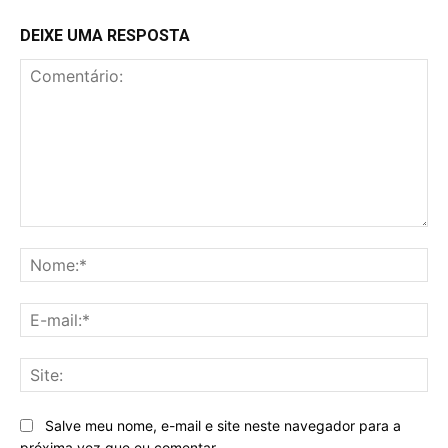
DEIXE UMA RESPOSTA
Comentário:
No
E-
mai
Sit
Salve meu nome, e-mail e site neste navegador para a
próxima vez que eu comentar.