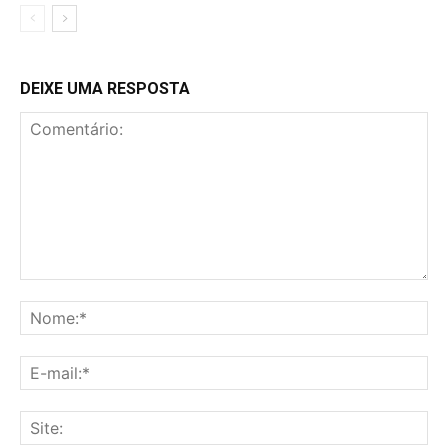
DEIXE UMA RESPOSTA
Comentário:
No
E-
mai
Sit