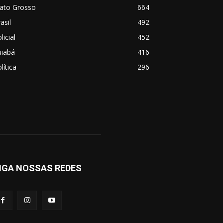
ato Grosso
664
asil
492
licial
452
uiabá
416
lítica
296
IGA NOSSAS REDES