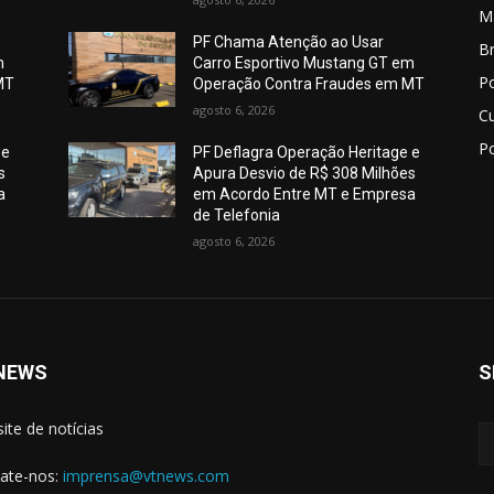
M
PF Chama Atenção ao Usar
Br
m
Carro Esportivo Mustang GT em
Po
MT
Operação Contra Fraudes em MT
agosto 6, 2026
C
Po
 e
PF Deflagra Operação Heritage e
s
Apura Desvio de R$ 308 Milhões
a
em Acordo Entre MT e Empresa
de Telefonia
agosto 6, 2026
NEWS
S
site de notícias
ate-nos:
imprensa@vtnews.com