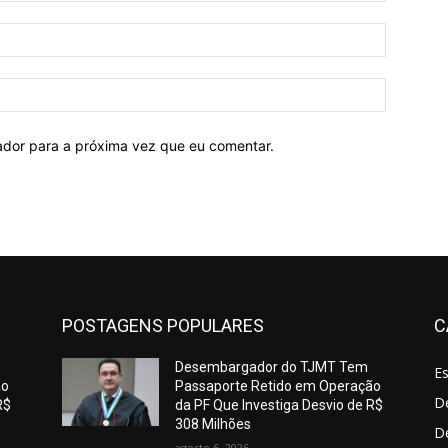
E-
mail:*
Site:
ador para a próxima vez que eu comentar.
POSTAGENS POPULARES
C
Desembargador do TJMT Tem
E
ão
Passaporte Retido em Operação
De
R$
da PF Que Investiga Desvio de R$
308 Milhões
D
agosto 6, 2026