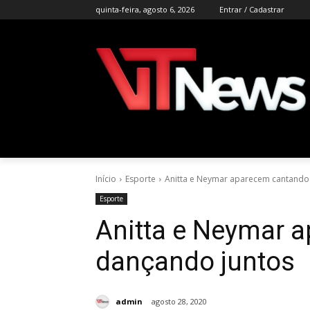
quinta-feira, agosto 6, 2026
Entrar / Cadastrar
Início
Esporte
Anitta e Neymar aparecem cantando
Esporte
Anitta e Neymar 
dançando juntos
admin
agosto 28, 2020