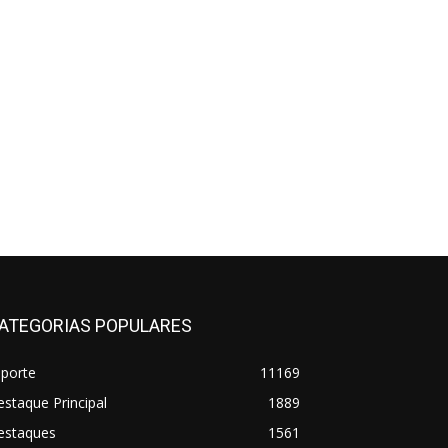
ATEGORIAS POPULARES
sporte
11169
staque Principal
1889
estaques
1561