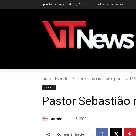
quinta-feira, agosto 6, 2026
Entrar / Cadastrar
Início
Esporte
Pastor Sebastião morre por covid-1
Esporte
Pastor Sebastião 
admin
julho 8, 2020
Compartilhado