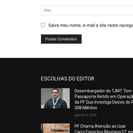
Salve meu nome, e-mail e site neste naveg
ESCOLHAS DO EDITOR
Desembargador do TJMT Tem
Passaporte Retido em Operaç
da PF Que Investiga Desvio de 
308 Milhões
agosto 6, 2026
PF Chama Atenção ao Usar
Carro Esportivo Mustang GT e