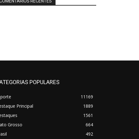
COMENTÁRIOS RECENTES
ATEGORIAS POPULARES
sporte
11169
staque Principal
1889
estaques
1561
ato Grosso
664
asil
492