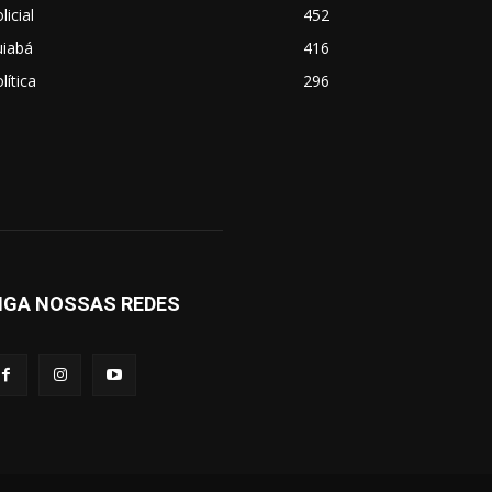
licial
452
uiabá
416
lítica
296
IGA NOSSAS REDES