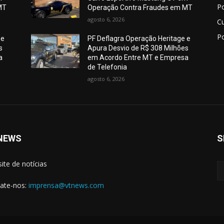
Po
MT
Operação Contra Fraudes em MT
agosto 6, 2026
C
Po
 e
PF Deflagra Operação Heritage e
s
Apura Desvio de R$ 308 Milhões
a
em Acordo Entre MT e Empresa
de Telefonia
agosto 6, 2026
NEWS
S
site de notícias
ate-nos:
imprensa@vtnews.com