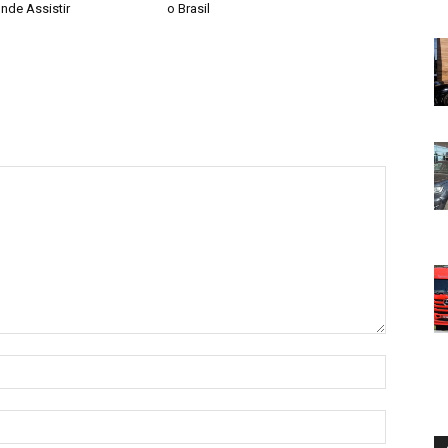
nde Assistir
o Brasil
Nome:*
E-
mail:*