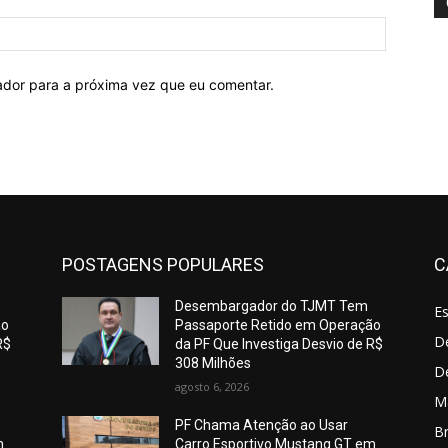
Site:
ador para a próxima vez que eu comentar.
POSTAGENS POPULARES
C
Desembargador do TJMT Tem
E
ão
Passaporte Retido em Operação
De
R$
da PF Que Investiga Desvio de R$
308 Milhões
D
agosto 6, 2026
M
PF Chama Atenção ao Usar
Br
m
Carro Esportivo Mustang GT em