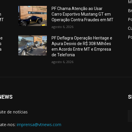
M
PF Chama Atenção ao Usar
Br
m
Carro Esportivo Mustang GT em
Po
MT
Operação Contra Fraudes em MT
agosto 6, 2026
C
Po
 e
PF Deflagra Operação Heritage e
s
Apura Desvio de R$ 308 Milhões
a
em Acordo Entre MT e Empresa
de Telefonia
agosto 6, 2026
NEWS
S
site de notícias
ate-nos:
imprensa@vtnews.com