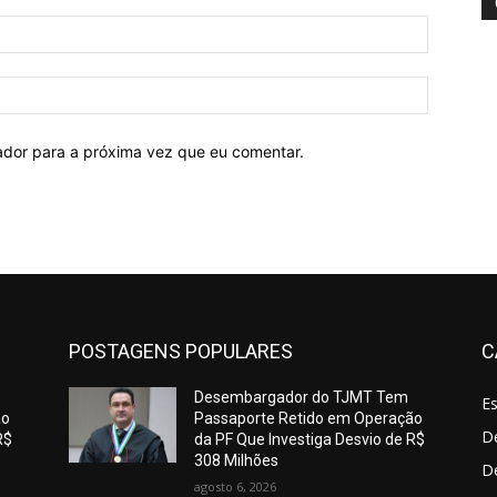
E-
mail:*
Site:
ador para a próxima vez que eu comentar.
POSTAGENS POPULARES
C
Desembargador do TJMT Tem
E
ão
Passaporte Retido em Operação
De
R$
da PF Que Investiga Desvio de R$
308 Milhões
D
agosto 6, 2026