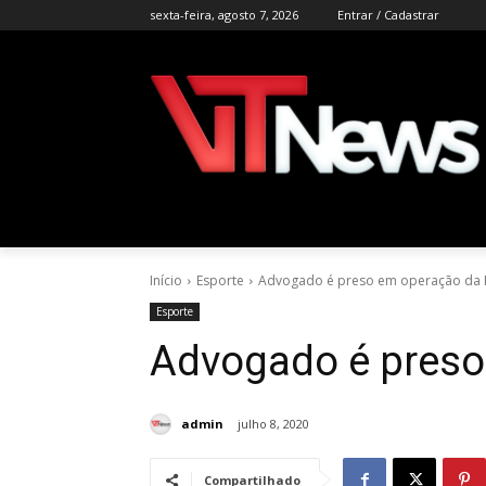
sexta-feira, agosto 7, 2026
Entrar / Cadastrar
Início
Esporte
Advogado é preso em operação da 
Esporte
Advogado é preso
admin
julho 8, 2020
Compartilhado