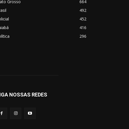
ato Grosso
664
asil
492
licial
452
uiabá
416
lítica
296
IGA NOSSAS REDES