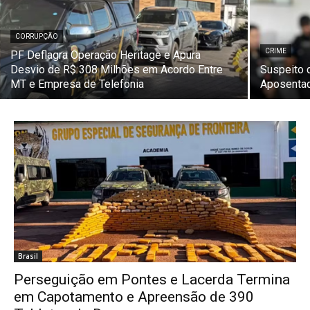
CORRUPÇÃO
CRIME
PF Deflagra Operação Heritage e Apura
Desvio de R$ 308 Milhões em Acordo Entre
Suspeito 
MT e Empresa de Telefonia
Aposentad
Brasil
Perseguição em Pontes e Lacerda Termina
em Capotamento e Apreensão de 390