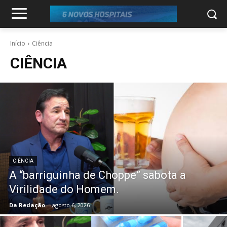
Início
Ciência
CIÊNCIA
CIÊNCIA
A “barriguinha de Choppe” sabota a
Virilidade do Homem.
Da Redação
-
agosto 6, 2026