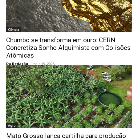
Ciência
Chumbo se transforma em ouro: CERN
Concretiza Sonho Alquimista com Colisões
Atômicas
Da Redação
-
maio 19, 2025
Agro
Mato Grosso lança cartilha para produção