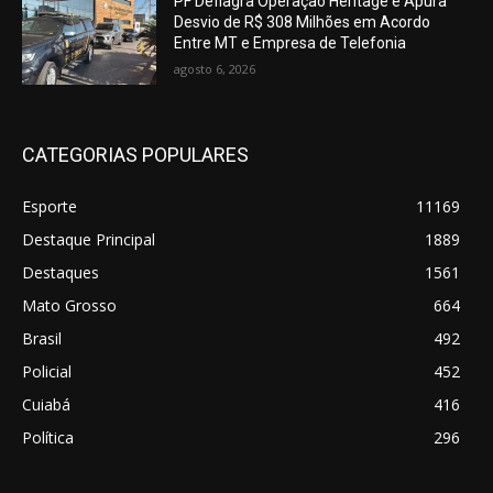
PF Deflagra Operação Heritage e Apura
Desvio de R$ 308 Milhões em Acordo
Entre MT e Empresa de Telefonia
agosto 6, 2026
CATEGORIAS POPULARES
Esporte
11169
Destaque Principal
1889
Destaques
1561
Mato Grosso
664
Brasil
492
Policial
452
Cuiabá
416
Política
296