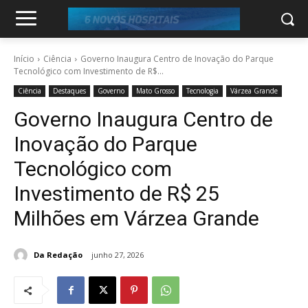
Início
Ciência
Governo Inaugura Centro de Inovação do Parque
Tecnológico com Investimento de R$...
Ciência
Destaques
Governo
Mato Grosso
Tecnologia
Várzea Grande
Governo Inaugura Centro de
Inovação do Parque
Tecnológico com
Investimento de R$ 25
Milhões em Várzea Grande
Da Redação
junho 27, 2026