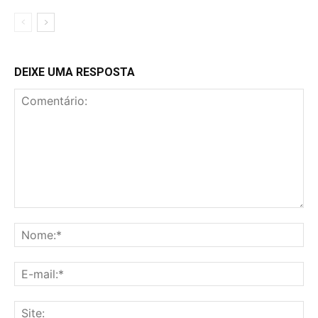
DEIXE UMA RESPOSTA
Comentário:
No
E-
mai
Sit