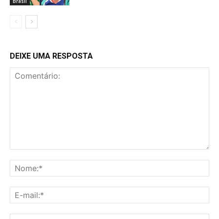
Brasil
DEIXE UMA RESPOSTA
Comentário:
No
E-
mai
Sit