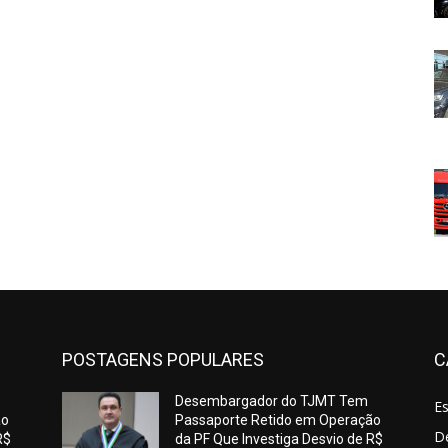
POSTAGENS POPULARES
C
Desembargador do TJMT Tem
E
ão
Passaporte Retido em Operação
De
R$
da PF Que Investiga Desvio de R$