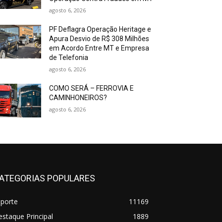
agosto 6, 2026
PF Deflagra Operação Heritage e
Apura Desvio de R$ 308 Milhões
em Acordo Entre MT e Empresa
de Telefonia
agosto 6, 2026
COMO SERÁ – FERROVIA E
CAMINHONEIROS?
agosto 6, 2026
ATEGORIAS POPULARES
sporte
11169
staque Principal
1889