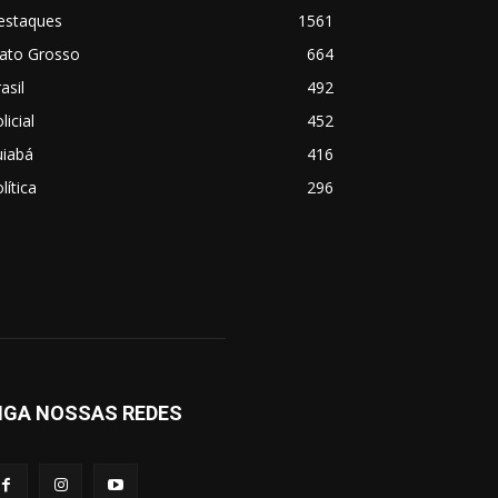
estaques
1561
ato Grosso
664
asil
492
licial
452
uiabá
416
lítica
296
IGA NOSSAS REDES