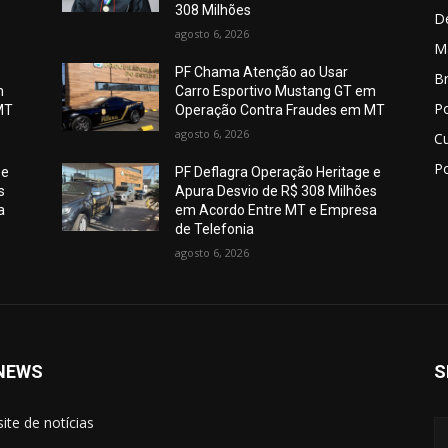
308 Milhões
D
agosto 6, 2026
M
PF Chama Atenção ao Usar
Br
m
Carro Esportivo Mustang GT em
Po
MT
Operação Contra Fraudes em MT
agosto 6, 2026
C
Po
 e
PF Deflagra Operação Heritage e
s
Apura Desvio de R$ 308 Milhões
a
em Acordo Entre MT e Empresa
de Telefonia
agosto 6, 2026
NEWS
S
site de notícias