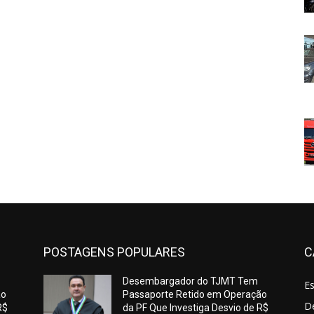
POSTAGENS POPULARES
C
Desembargador do TJMT Tem
E
ão
Passaporte Retido em Operação
De
R$
da PF Que Investiga Desvio de R$