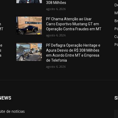
308 Milhões
D
agosto 6, 2026
M
PF Chama Atenção ao Usar
Br
m
Carro Esportivo Mustang GT em
Po
MT
Operação Contra Fraudes em MT
agosto 6, 2026
C
Po
 e
PF Deflagra Operação Heritage e
s
Apura Desvio de R$ 308 Milhões
a
em Acordo Entre MT e Empresa
de Telefonia
agosto 6, 2026
NEWS
S
site de notícias