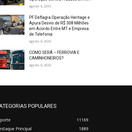
agosto 6, 2026
PF Deflagra Operação Heritage e
Apura Desvio de R$ 308 Milhões
em Acordo Entre MT e Empresa
de Telefonia
agosto 6, 2026
COMO SERÁ – FERROVIA E
CAMINHONEIROS?
agosto 6, 2026
ATEGORIAS POPULARES
sporte
11169
staque Principal
1889