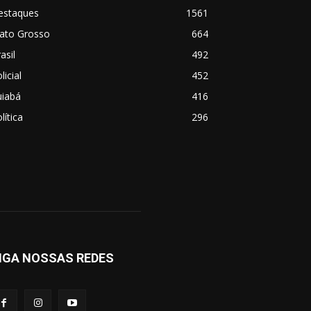
estaques
1561
ato Grosso
664
asil
492
licial
452
uiabá
416
lítica
296
IGA NOSSAS REDES