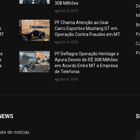
308 Milhões
D
agosto 6, 2026
M
PF Chama Atenção ao Usar
Br
m
Carro Esportivo Mustang GT em
Po
MT
Operação Contra Fraudes em MT
agosto 6, 2026
C
Po
 e
PF Deflagra Operação Heritage e
s
Apura Desvio de R$ 308 Milhões
a
em Acordo Entre MT e Empresa
de Telefonia
agosto 6, 2026
NEWS
S
site de notícias