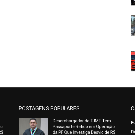
POSTAGENS POPULARES
C
Desembargador do TJMT Tem
E
ão
Passaporte Retido em Operação
De
R$
da PF Que Investiga Desvio de R$