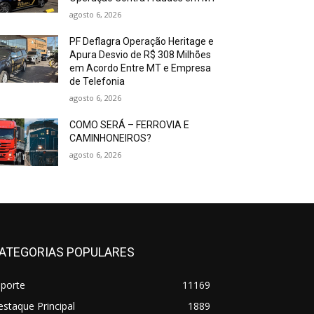
agosto 6, 2026
PF Deflagra Operação Heritage e
Apura Desvio de R$ 308 Milhões
em Acordo Entre MT e Empresa
de Telefonia
agosto 6, 2026
COMO SERÁ – FERROVIA E
CAMINHONEIROS?
agosto 6, 2026
ATEGORIAS POPULARES
sporte
11169
staque Principal
1889