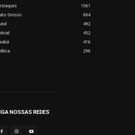
estaques
1561
ato Grosso
664
asil
492
licial
452
uiabá
416
lítica
296
IGA NOSSAS REDES