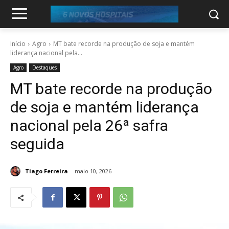
Início
Agro
MT bate recorde na produção de soja e mantém
liderança nacional pela...
Agro
Destaques
MT bate recorde na produção
de soja e mantém liderança
nacional pela 26ª safra
seguida
Tiago Ferreira
maio 10, 2026