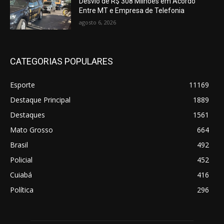
Desvio de R$ 308 Milhões em Acordo
Entre MT e Empresa de Telefonia
agosto 6, 2026
CATEGORIAS POPULARES
Esporte
11169
Destaque Principal
1889
Destaques
1561
Mato Grosso
664
Brasil
492
Policial
452
Cuiabá
416
Política
296