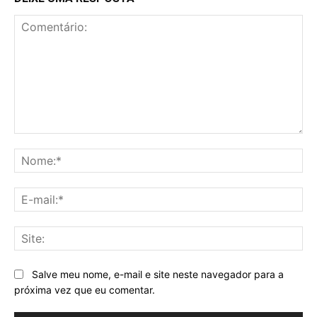
Comentário:
No
E-
mai
Sit
Salve meu nome, e-mail e site neste navegador para a
próxima vez que eu comentar.