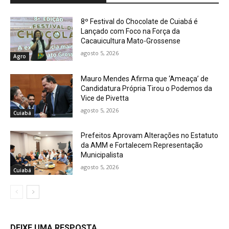
8º Festival do Chocolate de Cuiabá é
Lançado com Foco na Força da
Cacauicultura Mato-Grossense
agosto 5, 2026
Agro
Mauro Mendes Afirma que ‘Ameaça’ de
Candidatura Própria Tirou o Podemos da
Vice de Pivetta
agosto 5, 2026
Cuiabá
Prefeitos Aprovam Alterações no Estatuto
da AMM e Fortalecem Representação
Municipalista
agosto 5, 2026
Cuiabá
DEIXE UMA RESPOSTA