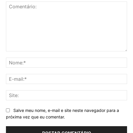
Comentário:
No
E-
mai
Sit
Salve meu nome, e-mail e site neste navegador para a
próxima vez que eu comentar.