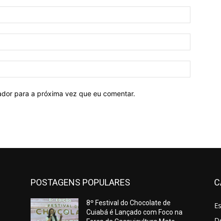
Nome:*
E-
mail:*
Site:
ador para a próxima vez que eu comentar.
POSTAGENS POPULARES
C
8º Festival do Chocolate de
E
Cuiabá é Lançado com Foco na
De