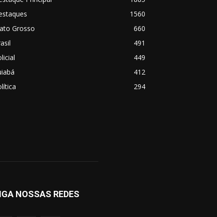
estaques
1560
ato Grosso
660
asil
491
licial
449
uiabá
412
lítica
294
IGA NOSSAS REDES