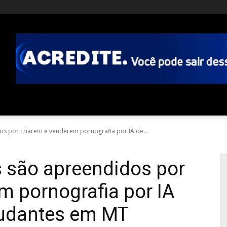
s por criarem e venderem pornografia por IA de...
s são apreendidos por
m pornografia por IA
tudantes em MT