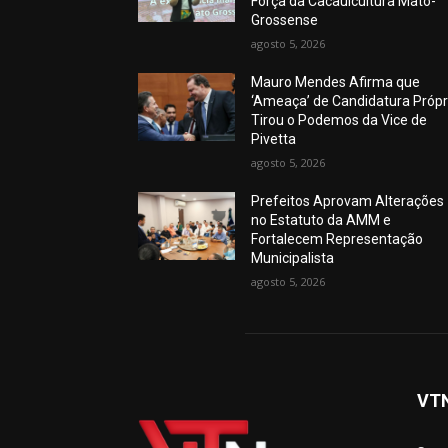
Força da Cacauicultura Mato-
Grossense
agosto 5, 2026
Mauro Mendes Afirma que
‘Ameaça’ de Candidatura Própr
Tirou o Podemos da Vice de
Pivetta
agosto 5, 2026
Prefeitos Aprovam Alterações
no Estatuto da AMM e
Fortalecem Representação
Municipalista
agosto 5, 2026
VT