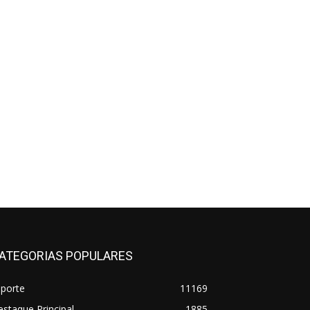
ATEGORIAS POPULARES
sporte
11169
staque Principal
1885