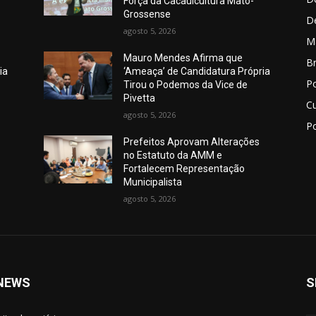
Força da Cacauicultura Mato-
Grossense
D
agosto 5, 2026
M
Mauro Mendes Afirma que
Br
ia
‘Ameaça’ de Candidatura Própria
Po
Tirou o Podemos da Vice de
Pivetta
C
agosto 5, 2026
Po
Prefeitos Aprovam Alterações
no Estatuto da AMM e
Fortalecem Representação
Municipalista
agosto 5, 2026
NEWS
S